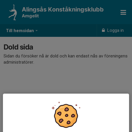
Alingsås Konståkningsklubb
Amgelit
Logga in
Till hemsidan
Dold sida
Sidan du försöker nå är dold och kan endast nås av föreningens
administratörer.