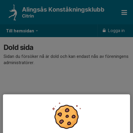
Alingsås Konståkningsklubb
Citrin
Logga in
Till hemsidan
Dold sida
Sidan du försöker nå är dold och kan endast nås av föreningens
administratörer.